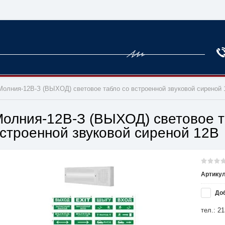
 Молния-12В-З (ВЫХОД) световое табло со встроенной звуковой сиреной
олния-12В-З (ВЫХОД) световое т
строенной звуковой сиреной 12В
Артикул
Доб
тел.: 2