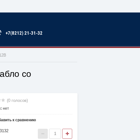
+7(8212) 21-31-32
 12В
абло со
(0 голосов)
:
нет
авить к сравнению
13132